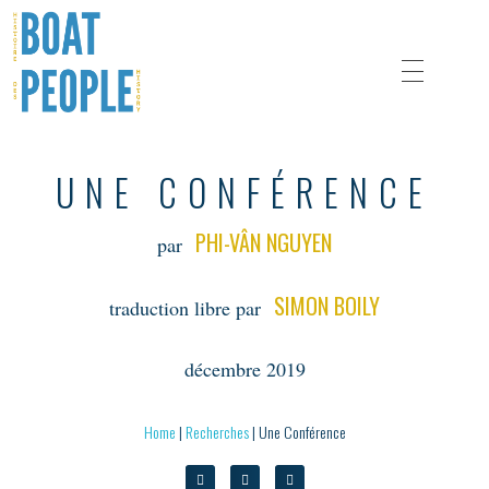
UNE CONFÉRENCE
A History of Refugee Protection During the Boat People Crisis
Boat People History
PHI-VÂN NGUYEN
par
SIMON BOILY
traduction libre par
décembre 2019
Home
|
Recherches
|
Une Conférence