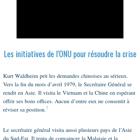
The UN Security Council fails to pass a
Les initiatives de l’ONU pour résoudre la crise
resolution condemning Vietnam's
occupation of Cambodia, 16 March 1979,
Credits: UN Photos
K
urt Waldheim prit les demandes chinoises au sérieux.
Vers la fin du mois d’avril 1979, le Secrétaire Général se
rendit en Asie. Il visita le Vietnam et la Chine en espérant
offrir ses bons offices. Aucun d’entre eux ne consentit à
7
réviser sa position.
Le secrétaire général visita aussi plusieurs pays de l’Asie
du Sud-Est. Il tenta de convaincre la Malaisie et la